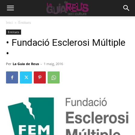
Inici
Entitats
Entitats
• Fundació Esclerosi Múltiple
•
Per
La Guia de Reus
-
1 maig, 2016