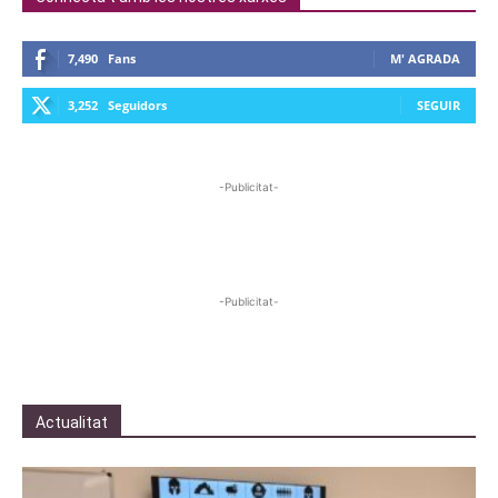
7,490
Fans
M' AGRADA
3,252
Seguidors
SEGUIR
-Publicitat-
-Publicitat-
Actualitat