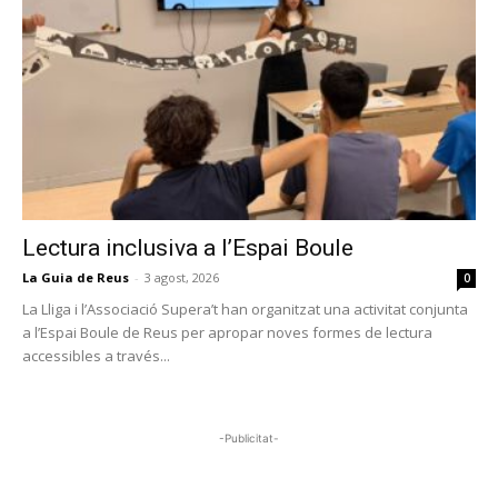
Lectura inclusiva a l’Espai Boule
La Guia de Reus
-
3 agost, 2026
0
La Lliga i l’Associació Supera’t han organitzat una activitat conjunta
a l’Espai Boule de Reus per apropar noves formes de lectura
accessibles a través...
-Publicitat-