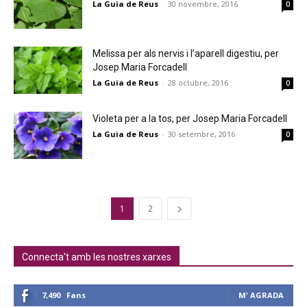
La Guia de Reus
-
30 novembre, 2016
0
Melissa per als nervis i l’aparell digestiu, per
Josep Maria Forcadell
La Guia de Reus
-
28 octubre, 2016
0
Violeta per a la tos, per Josep Maria Forcadell
La Guia de Reus
-
30 setembre, 2016
0
1
2
Connecta't amb les nostres xarxes
7,490
Fans
M' AGRADA