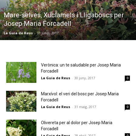
Mare-selves, Xuclamels i Lligaboscs per
Josep Maria Forcadell
La Guia de Reus
-
31 juliol, 2017
Verònica: un te saludable per Josep Maria
Forcadell
La Guia de Reus
-
30 juny, 2017
0
Marxívol: el veri del bosc per Josep Maria
Forcadell
La Guia de Reus
-
31 maig, 2017
0
Olivereta per al dolor per Josep Maria
Forcadell
La Guia de Reus
-
28 abril, 2017
0