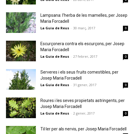
Lampsana: l’herba de les mamelles, per Josep
Maria Forcadell
La Guia de Reus
-
30 març, 2017
0
Escurçonera contra els escurçons, per Josep
Maria Forcadell
La Guia de Reus
-
27 febrer, 2017
0
Serveres i els seus fruits comestibles, per
Josep Maria Forcadell
La Guia de Reus
-
31 gener, 2017
0
Roures i les seves propietats astringents, per
Josep Maria Forcadell
La Guia de Reus
-
2 gener, 2017
0
Til·ler per als nervis, per Josep Maria Forcadell