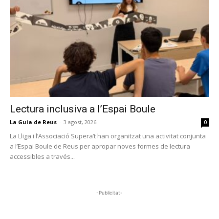
Lectura inclusiva a l’Espai Boule
La Guia de Reus
-
3 agost, 2026
0
La Lliga i l’Associació Supera’t han organitzat una activitat conjunta
a l’Espai Boule de Reus per apropar noves formes de lectura
accessibles a través...
-Publicitat-