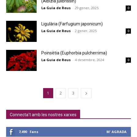
(Albizia julibrissin)
La Guia de Reus
-
29 gener, 2025
0
Ligulària (Farfugium japonicum)
La Guia de Reus
-
2 gener, 2025
0
Poinsètia (Euphorbia pulcherrima)
La Guia de Reus
-
4 desembre, 2024
0
1
2
3
Connecta't amb les nostres xarxes
7,490
Fans
M' AGRADA