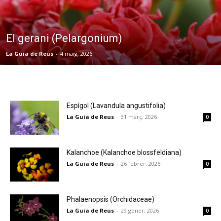
El gerani (Pelargonium)
La Guia de Reus
-
4 maig, 2026
Espígol (Lavandula angustifolia)
La Guia de Reus
-
31 març, 2026
0
Kalanchoe (Kalanchoe blossfeldiana)
La Guia de Reus
-
26 febrer, 2026
0
Phalaenopsis (Orchidaceae)
La Guia de Reus
-
29 gener, 2026
0