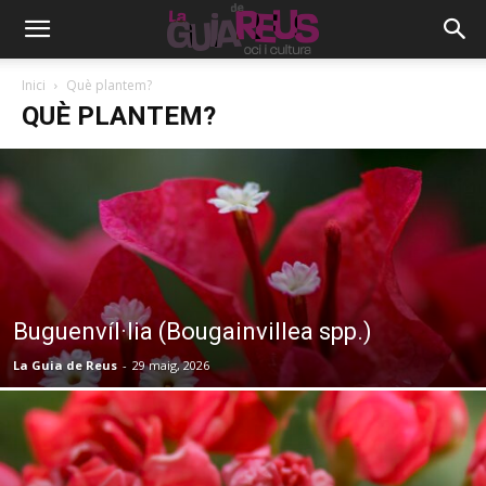
Inici
Què plantem?
QUÈ PLANTEM?
Buguenvíl·lia (Bougainvillea spp.)
La Guia de Reus
-
29 maig, 2026