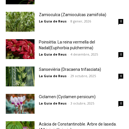
Zamioculca (Zamioculcas zamiifolia)
La Guia de Reus
-
8 gener, 2026
0
Poinsètia. La reina vermella del
Nadal(Euphorbia pulcherrima)
La Guia de Reus
-
4 desembre, 2025
0
Sansevièria (Dracaena trifasciata)
La Guia de Reus
-
29 octubre, 2025
0
Ciclamen (Cyclamen persicum)
La Guia de Reus
-
3 octubre, 2025
0
Acàcia de Constantinoble. Arbre de laseda.