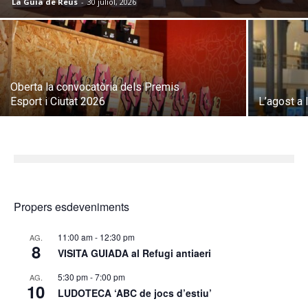
La Guia de Reus
-
30 juliol, 2026
Oberta la convocatòria dels Premis
Esport i Ciutat 2026
L’agost a 
Propers esdeveniments
11:00 am
-
12:30 pm
AG.
8
VISITA GUIADA al Refugi antiaeri
5:30 pm
-
7:00 pm
AG.
10
LUDOTECA ‘ABC de jocs d’estiu’