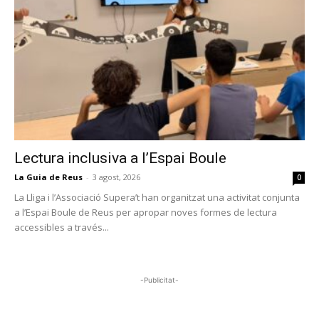
Lectura inclusiva a l’Espai Boule
La Guia de Reus
-
3 agost, 2026
0
La Lliga i l’Associació Supera’t han organitzat una activitat conjunta
a l’Espai Boule de Reus per apropar noves formes de lectura
accessibles a través...
-Publicitat-