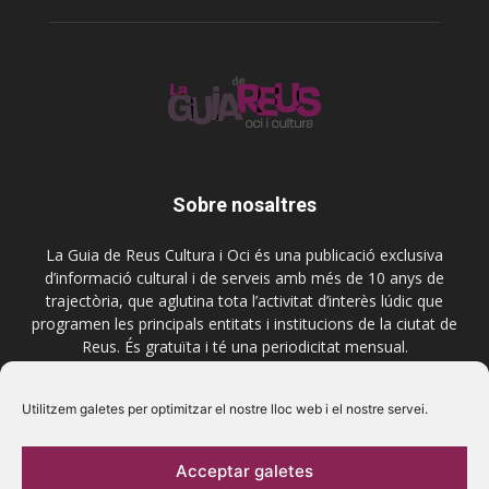
Sobre nosaltres
La Guia de Reus Cultura i Oci és una publicació exclusiva
d’informació cultural i de serveis amb més de 10 anys de
trajectòria, que aglutina tota l’activitat d’interès lúdic que
programen les principals entitats i institucions de la ciutat de
Reus. És gratuïta i té una periodicitat mensual.
Contactar-nos:
comercial@laguiadereus.com
Utilitzem galetes per optimitzar el nostre lloc web i el nostre servei.
Acceptar galetes
Segueix-nos