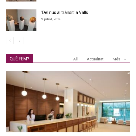
‘Del nus al trànsit’ a Valls
9 juliol, 2026
QUÈ FEM?
All
Actualitat
Més