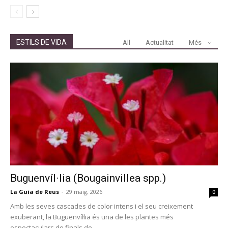
ESTILS DE VIDA
All
Actualitat
Més
Buguenvíl·lia (Bougainvillea spp.)
La Guia de Reus
-
29 maig, 2026
0
Amb les seves cascades de color intens i el seu creixement
exuberant, la Buguenvíŀlia és una de les plantes més
espectaculars de finals de...