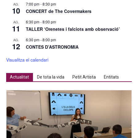
7:00 pm
-
8:30 pm
AG.
10
CONCERT de The Covermakers
6:30 pm
-
8:00 pm
AG.
11
TALLER ‘Orenetes i falciots amb observació’
6:30 pm
-
8:00 pm
AG.
12
CONTES D’ASTRONOMIA
Visualitza el calendari
Actualitat
De tota la vida
Petit Artista
Entitats