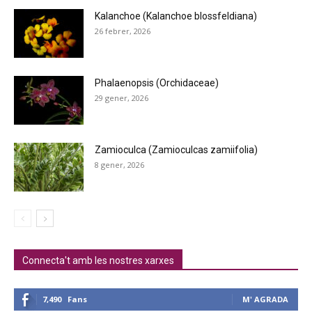
Kalanchoe (Kalanchoe blossfeldiana)
26 febrer, 2026
Phalaenopsis (Orchidaceae)
29 gener, 2026
Zamioculca (Zamioculcas zamiifolia)
8 gener, 2026
Connecta't amb les nostres xarxes
7,490
Fans
M' AGRADA