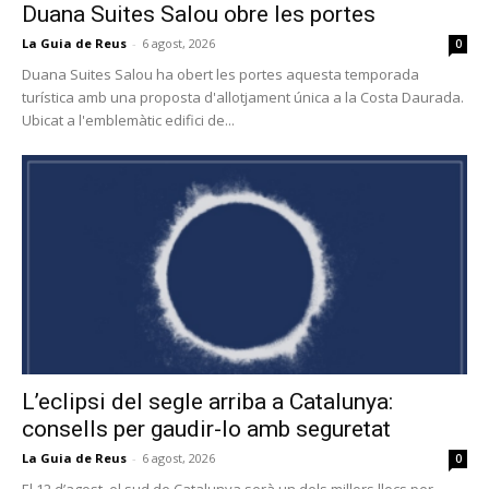
Duana Suites Salou obre les portes
La Guia de Reus
-
6 agost, 2026
0
Duana Suites Salou ha obert les portes aquesta temporada
turística amb una proposta d'allotjament única a la Costa Daurada.
Ubicat a l'emblemàtic edifici de...
L’eclipsi del segle arriba a Catalunya:
consells per gaudir-lo amb seguretat
La Guia de Reus
-
6 agost, 2026
0