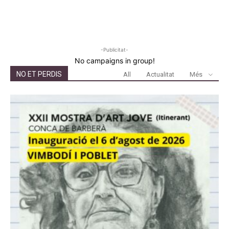
-Publicitat-
No campaigns in group!
NO ET PERDIS
All
Actualitat
Més