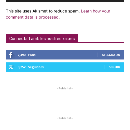
This site uses Akismet to reduce spam.
Learn how your
comment data is processed.
Connecta't amb les nostres xarxes
7,490
Fans
M' AGRADA
3,252
Seguidors
SEGUIR
-Publicitat-
-Publicitat-