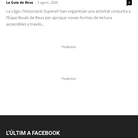
La Guia de Reus
-
3 agost, 2026
0
La Lliga i l’Associació Supera’t han organitzat una activitat conjunta a
l’Espai Boule de Reus per apropar noves formes de lectura
accessibles a través...
-Publicitat-
-Publicitat-
L’ÚLTIM A FACEBOOK