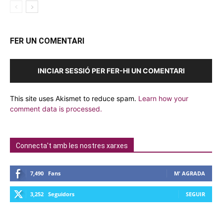
FER UN COMENTARI
INICIAR SESSIÓ PER FER-HI UN COMENTARI
This site uses Akismet to reduce spam.
Learn how your
comment data is processed.
Connecta't amb les nostres xarxes
7,490
Fans
M' AGRADA
3,252
Seguidors
SEGUIR