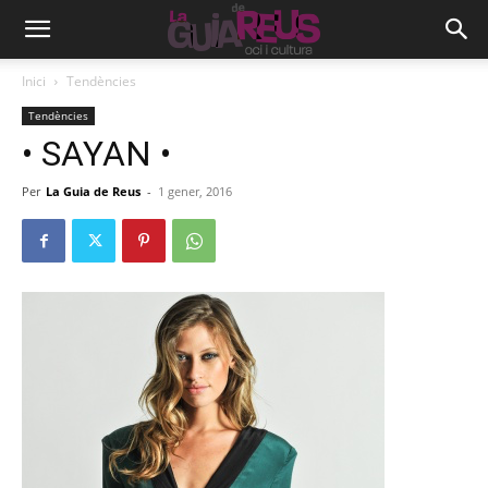
Inici
Tendències
Tendències
• SAYAN •
Per
La Guia de Reus
-
1 gener, 2016