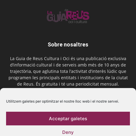
Sobre nosaltres
La Guia de Reus Cultura i Oci és una publicació exclusiva
d’informació cultural i de serveis amb més de 10 anys de
trajectòria, que aglutina tota l’activitat d’interès lúdic que
programen les principals entitats i institucions de la ciutat
de Reus. És gratuïta i té una periodicitat mensual.
Contactar-nos:
comercial@laguiadereus.com
Utilitzem galetes per optimitzar el nostre lloc web i el nostre servei.
Acceptar galetes
Segueix-nos
Deny