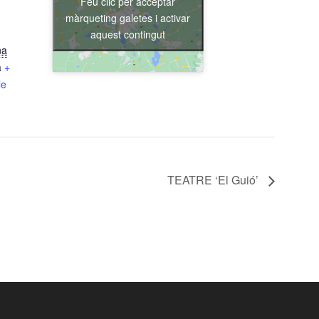
Feu clic per acceptar
màrqueting galetes i activar
aquest contingut
na
a
+
le
TEATRE ‘El Guió’