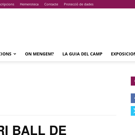
cripcions
Hemeroteca
Contacte
Protecció de dades
CIONS
ON MENGEM?
LA GUIA DEL CAMP
EXPOSICIO
RI BALL DE