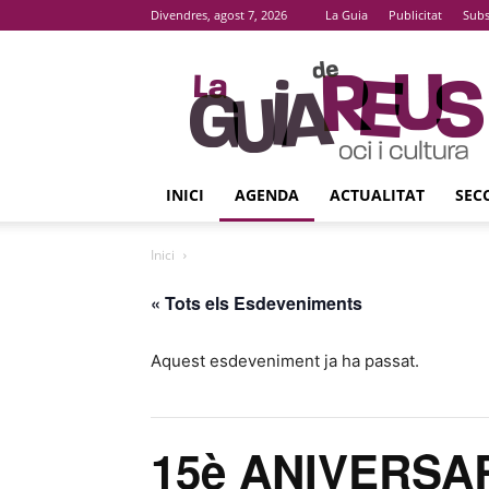
Divendres, agost 7, 2026
La Guia
Publicitat
Subs
La
Guia
De
Reus
INICI
AGENDA
ACTUALITAT
SEC
Inici
« Tots els Esdeveniments
Aquest esdeveniment ja ha passat.
15è ANIVERSA