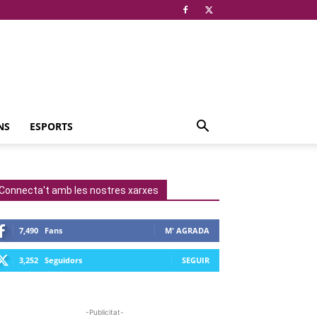
NS
ESPORTS
Connecta't amb les nostres xarxes
7,490
Fans
M' AGRADA
3,252
Seguidors
SEGUIR
-Publicitat-