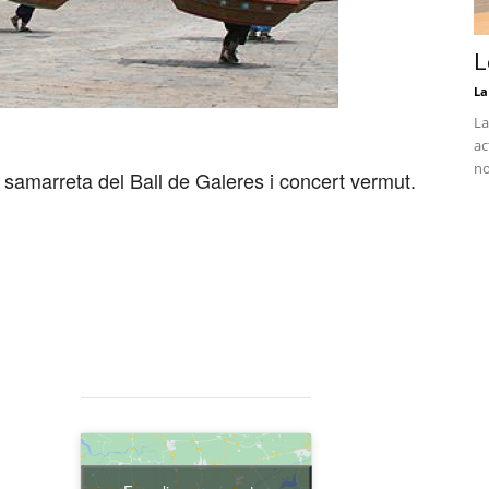
L
La
La
ac
no
va samarreta del Ball de Galeres i concert vermut.