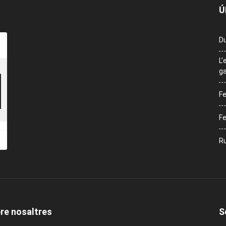
Ú
Du
L’
ga
Fe
Fe
Ru
re nosaltres
S