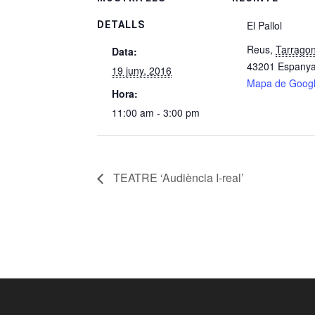
El Pallol
DETALLS
Reus
,
Tarrago
Data:
43201
Espany
19 juny, 2016
Mapa de Goog
Hora:
11:00 am - 3:00 pm
TEATRE ‘Audiència I-real’