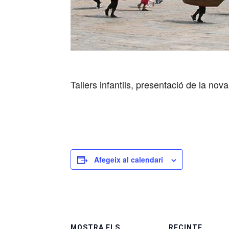
Tallers infantils, presentació de la no
Afegeix al calendari
MOSTRA ELS
RECINTE