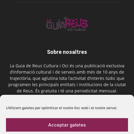
Sobre nosaltres
La Guia de Reus Cultura i Oci és una publicació exclusiva
d’informació cultural i de serveis amb més de 10 anys de
trajectòria, que aglutina tota l’activitat d’interès lúdic que
programen les principals entitats i institucions de la ciutat
de Reus. És gratuïta i té una periodicitat mensual.
Contactar-nos:
comercial@laguiadereus.com
Utilitzem galetes per optimitzar el nostre lloc web i el nostre servei.
Acceptar galetes
Segueix-nos