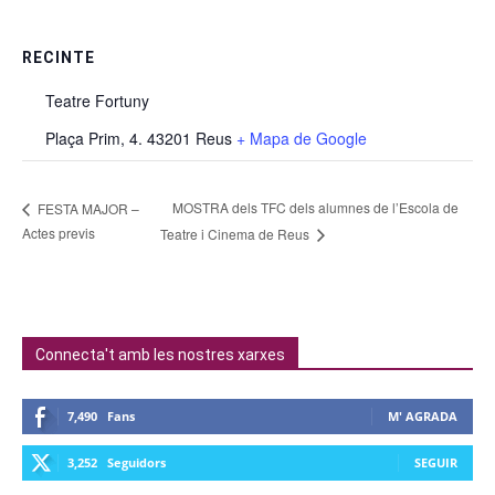
RECINTE
Teatre Fortuny
Plaça Prim, 4. 43201 Reus
+ Mapa de Google
MOSTRA dels TFC dels alumnes de l’Escola de
FESTA MAJOR –
Actes previs
Teatre i Cinema de Reus
Connecta't amb les nostres xarxes
7,490
Fans
M' AGRADA
3,252
Seguidors
SEGUIR