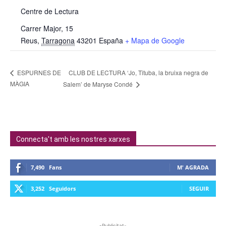
Centre de Lectura
Carrer Major, 15
Reus
,
Tarragona
43201
España
+ Mapa de Google
CLUB DE LECTURA ‘Jo, Tituba, la bruixa negra de
ESPURNES DE
MÀGIA
Salem’ de Maryse Condé
Connecta't amb les nostres xarxes
7,490
Fans
M' AGRADA
3,252
Seguidors
SEGUIR
-Publicitat-