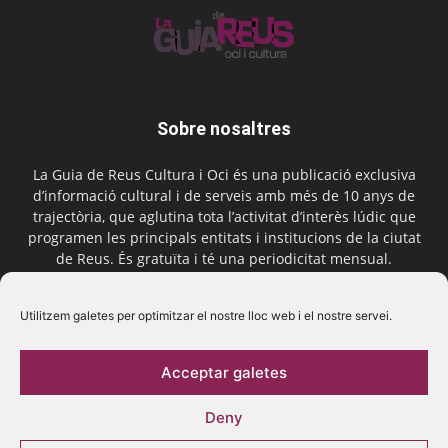
Sobre nosaltres
La Guia de Reus Cultura i Oci és una publicació exclusiva
d’informació cultural i de serveis amb més de 10 anys de
trajectòria, que aglutina tota l’activitat d’interès lúdic que
programen les principals entitats i institucions de la ciutat
de Reus. És gratuïta i té una periodicitat mensual.
Contactar-nos:
comercial@laguiadereus.com
Utilitzem galetes per optimitzar el nostre lloc web i el nostre servei.
Acceptar galetes
Segueix-nos
Deny