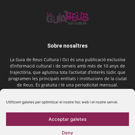
Sobre nosaltres
La Guia de Reus Cultura i Oci és una publicació exclusiva
d’informació cultural i de serveis amb més de 10 anys de
trajectòria, que aglutina tota l’activitat d’interès lúdic que
programen les principals entitats i institucions de la ciutat
de Reus. És gratuïta i té una periodicitat mensual.
Contactar-nos:
comercial@laguiadereus.com
Utilitzem galetes per optimitzar el nostre lloc web i el nostre servei.
Acceptar galetes
Segueix-nos
Deny