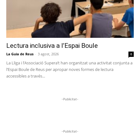
Lectura inclusiva a l’Espai Boule
La Guia de Reus
-
3 agost, 2026
0
La Lliga i l’Associació Supera’t han organitzat una activitat conjunta a
l’Espai Boule de Reus per apropar noves formes de lectura
accessibles a través...
-Publicitat-
-Publicitat-