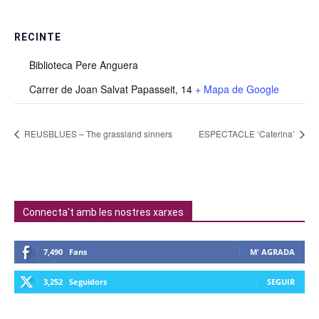
RECINTE
Biblioteca Pere Anguera
Carrer de Joan Salvat Papasseit, 14
+ Mapa de Google
REUSBLUES – The grassland sinners
ESPECTACLE ‘Caterina’
Connecta't amb les nostres xarxes
7,490
Fans
M' AGRADA
3,252
Seguidors
SEGUIR