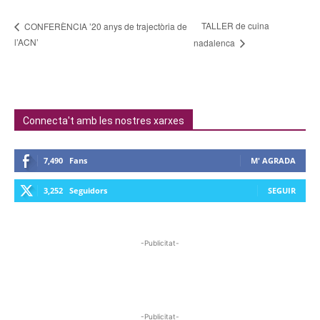
TALLER de cuina
CONFERÈNCIA ’20 anys de trajectòria de
l’ACN’
nadalenca
Connecta't amb les nostres xarxes
7,490
Fans
M' AGRADA
3,252
Seguidors
SEGUIR
-Publicitat-
-Publicitat-