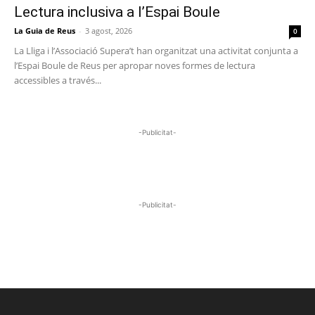
Lectura inclusiva a l’Espai Boule
La Guia de Reus
-
3 agost, 2026
0
La Lliga i l’Associació Supera’t han organitzat una activitat conjunta a
l’Espai Boule de Reus per apropar noves formes de lectura
accessibles a través...
-Publicitat-
-Publicitat-