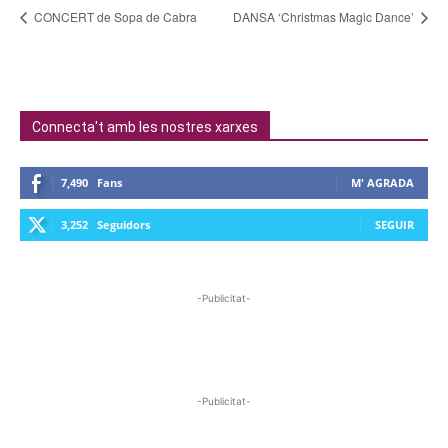
CONCERT de Sopa de Cabra
DANSA ‘Christmas Magic Dance’
Connecta't amb les nostres xarxes
7,490
Fans
M' AGRADA
3,252
Seguidors
SEGUIR
-Publicitat-
-Publicitat-