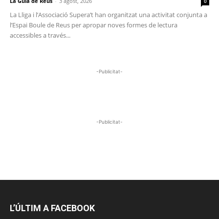
La Guia de Reus
-
3 agost, 2026
0
La Lliga i l’Associació Supera’t han organitzat una activitat conjunta a
l’Espai Boule de Reus per apropar noves formes de lectura
accessibles a través...
-Publicitat-
-Publicitat-
L’ÚLTIM A FACEBOOK