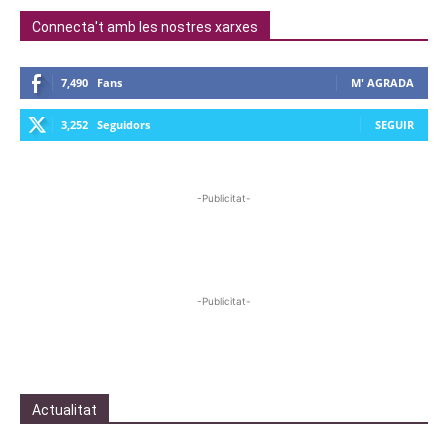
Connecta't amb les nostres xarxes
7,490
Fans
M' AGRADA
3,252
Seguidors
SEGUIR
-Publicitat-
-Publicitat-
Actualitat