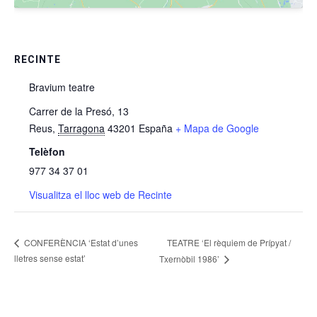
RECINTE
Bravium teatre
Carrer de la Presó, 13
Reus
,
Tarragona
43201
España
+ Mapa de Google
Telèfon
977 34 37 01
Visualitza el lloc web de Recinte
TEATRE ‘El rèquiem de Prípyat /
CONFERÈNCIA ‘Estat d’unes
lletres sense estat’
Txernòbil 1986’