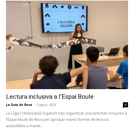
Lectura inclusiva a l’Espai Boule
La Guia de Reus
-
3 agost, 2026
0
La Lliga i l’Associació Supera’t han organitzat una activitat conjunta a
l’Espai Boule de Reus per apropar noves formes de lectura
accessibles a través...