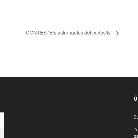
CONTES ‘Els astronautes del curiosity’
Ú
Du
L’
ga