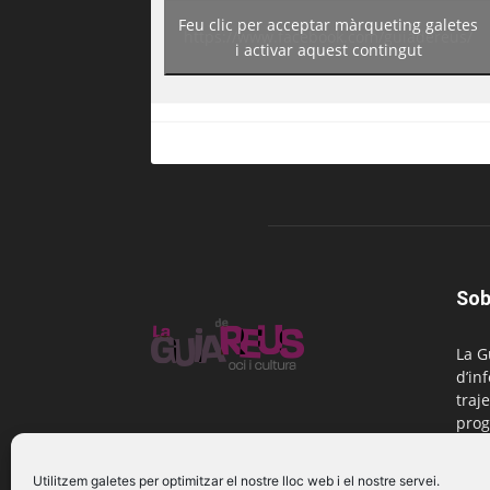
Feu clic per acceptar màrqueting galetes
https://www.facebook.com/guiadereus/
i activar aquest contingut
Sob
La G
d’in
traje
prog
Reus
Utilitzem galetes per optimitzar el nostre lloc web i el nostre servei.