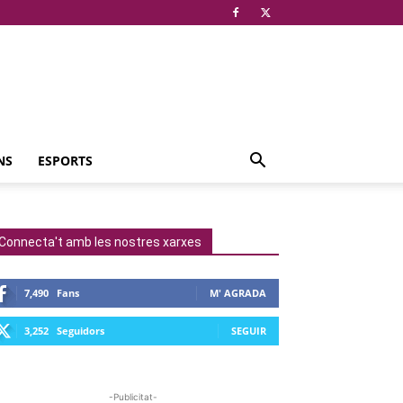
NS
ESPORTS
Connecta't amb les nostres xarxes
7,490
Fans
M' AGRADA
3,252
Seguidors
SEGUIR
-Publicitat-