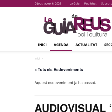
Dijous, agost 6, 2026
La Guia
Publicitat
Subscri
La
Guia
De
Reus
INICI
AGENDA
ACTUALITAT
SEC
Inici
« Tots els Esdeveniments
Aquest esdeveniment ja ha passat.
AUDIOVISUAL ‘E