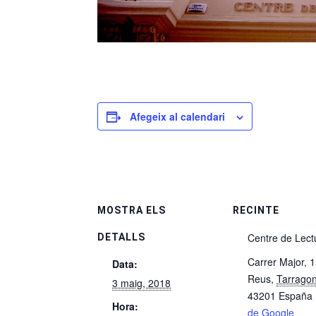
Afegeix al calendari
MOSTRA ELS
RECINTE
Centre de Lect
DETALLS
Carrer Major, 
Data:
Reus
,
Tarrago
3 maig, 2018
43201
España
Hora:
de Google