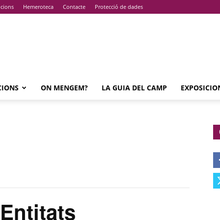
pcions
Hemeroteca
Contacte
Protecció de dades
CIONS
ON MENGEM?
LA GUIA DEL CAMP
EXPOSICIO
ntitats