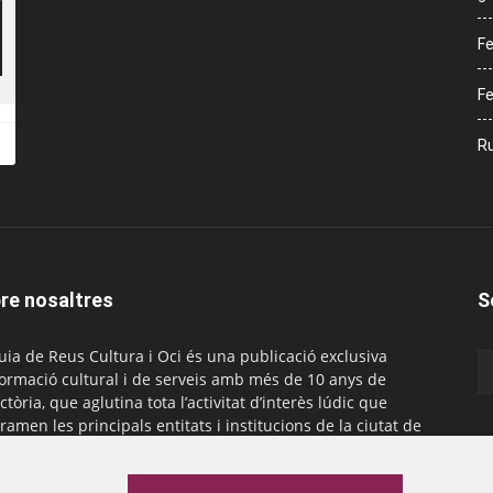
Fe
Fe
Ru
re nosaltres
S
uia de Reus Cultura i Oci és una publicació exclusiva
formació cultural i de serveis amb més de 10 anys de
ctòria, que aglutina tota l’activitat d’interès lúdic que
ramen les principals entitats i institucions de la ciutat de
. És gratuïta i té una periodicitat mensual.