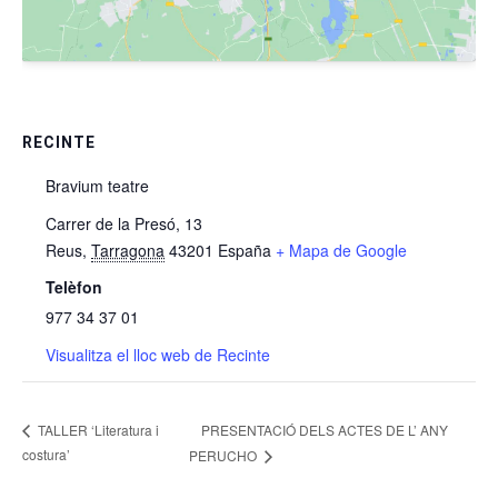
RECINTE
Bravium teatre
Carrer de la Presó, 13
Reus
,
Tarragona
43201
España
+ Mapa de Google
Telèfon
977 34 37 01
Visualitza el lloc web de Recinte
PRESENTACIÓ DELS ACTES DE L’ ANY
TALLER ‘Literatura i
costura’
PERUCHO