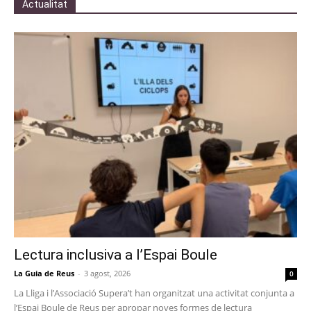
Actualitat
Lectura inclusiva a l’Espai Boule
La Guia de Reus
-
3 agost, 2026
0
La Lliga i l’Associació Supera’t han organitzat una activitat conjunta a
l’Espai Boule de Reus per apropar noves formes de lectura