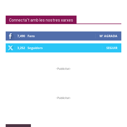
Connecta't amb les nostres xarxes
7,490
Fans
M' AGRADA
3,252
Seguidors
SEGUIR
-Publicitat-
-Publicitat-