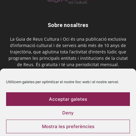
Sobre nosaltres
La Guia de Reus Cultura i Oci és una publicació exclusiva
d’informació cultural i de serveis amb més de 10 anys de
trajectòria, que aglutina tota l’activitat d’interès lúdic que
programen les principals entitats i institucions de la ciutat
de Reus. És gratuïta i té una periodicitat mensual.
Contactar-nos:
comercial@laguiadereus.com
Utilitzem galetes per optimitzar el nostre lloc web i el nostre servei.
Acceptar galetes
Segueix-nos
Deny
Mostra les preferències