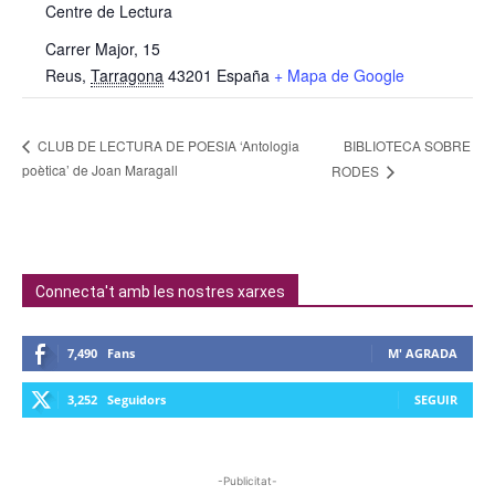
Centre de Lectura
Carrer Major, 15
Reus
,
Tarragona
43201
España
+ Mapa de Google
BIBLIOTECA SOBRE
CLUB DE LECTURA DE POESIA ‘Antologia
poètica’ de Joan Maragall
RODES
Connecta't amb les nostres xarxes
7,490
Fans
M' AGRADA
3,252
Seguidors
SEGUIR
-Publicitat-