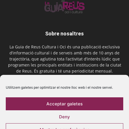
Sobre nosaltres
La Guia de Reus Cultura i Oci és una publicació exclusiva
d’informació cultural i de serveis amb més de 10 anys de
trajectòria, que aglutina tota l’activitat d’interès lúdic que
programen les principals entitats i institucions de la ciutat
de Reus. És gratuïta i té una periodicitat mensual.
Contactar-nos:
comercial@laguiadereus.com
Utilitzem galetes per optimitzar el nostre lloc web i el nostre servei.
Acceptar galetes
Segueix-nos
Deny