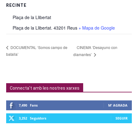
RECINTE
Plaça de la Llibertat
Plaça de la Llibertat. 43201 Reus
+ Mapa de Google
CINEMA ‘Desayuno con
DOCUMENTAL ‘Somos campo de
batalla’
diamantes’
Connecta't amb les nostres xarxes
7,490
Fans
M' AGRADA
3,252
Seguidors
SEGUIR