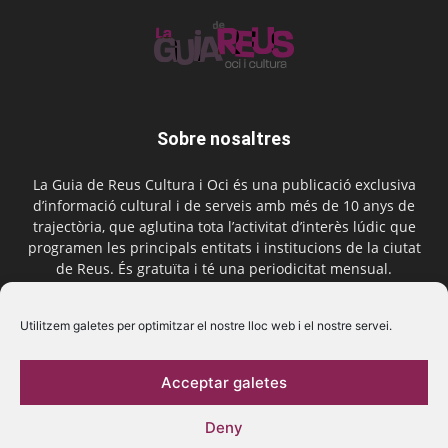
Sobre nosaltres
La Guia de Reus Cultura i Oci és una publicació exclusiva
d’informació cultural i de serveis amb més de 10 anys de
trajectòria, que aglutina tota l’activitat d’interès lúdic que
programen les principals entitats i institucions de la ciutat
de Reus. És gratuïta i té una periodicitat mensual.
Contactar-nos:
comercial@laguiadereus.com
Utilitzem galetes per optimitzar el nostre lloc web i el nostre servei.
Acceptar galetes
Segueix-nos
Deny