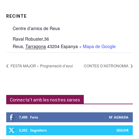
RECINTE
Centre d’amics de Reus
Raval Robuster,36
Reus
,
Tarragona
43204
Espanya
+ Mapa de Google
FESTA MAJOR – Programació d’avui
CONTES D’ASTRONOMIA
Connecta't amb les nostres xarxes
7,490
Fans
M' AGRADA
3,252
Seguidors
SEGUIR