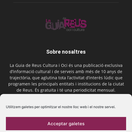
Sobre nosaltres
La Guia de Reus Cultura i Oci és una publicació exclusiva
d’informació cultural i de serveis amb més de 10 anys de
trajectòria, que aglutina tota l’activitat d’interès lúdic que
programen les principals entitats i institucions de la ciutat
de Reus. És gratuïta i té una periodicitat mensual.
Contactar-nos:
comercial@laguiadereus.com
Utilitzem galetes per optimitzar el nostre lloc web i el nostre servei.
Acceptar galetes
Segueix-nos