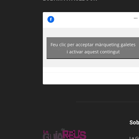
Feu clic per acceptar màrqueting galetes
https://www.facebook.com/guiadereus/
i activar aquest contingut
Sob
La G