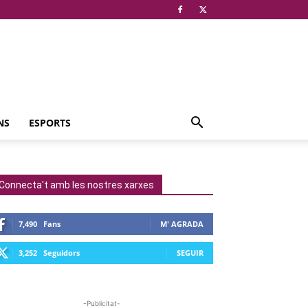
NS
ESPORTS
Connecta't amb les nostres xarxes
7,490
Fans
M' AGRADA
3,252
Seguidors
SEGUIR
-Publicitat-