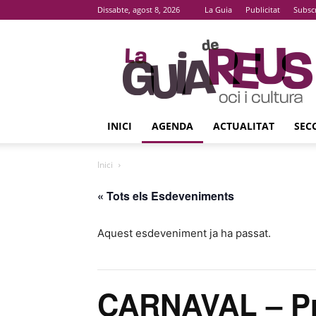
Dissabte, agost 8, 2026
La Guia
Publicitat
Subsc
La
Guia
De
Reus
INICI
AGENDA
ACTUALITAT
SEC
Inici
« Tots els Esdeveniments
Aquest esdeveniment ja ha passat.
CARNAVAL – Pr