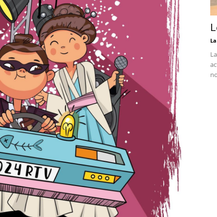
L
La
La
ac
no