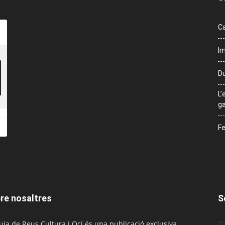
Ca
Im
Du
L’
ga
Fe
re nosaltres
S
uia de Reus Cultura i Oci és una publicació exclusiva