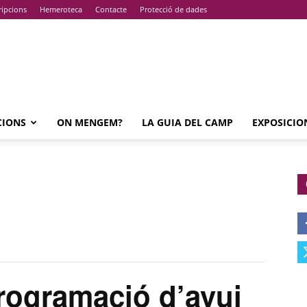
ripcions
Hemeroteca
Contacte
Protecció de dades
CIONS
ON MENGEM?
LA GUIA DEL CAMP
EXPOSICIO
ogramació d’avui