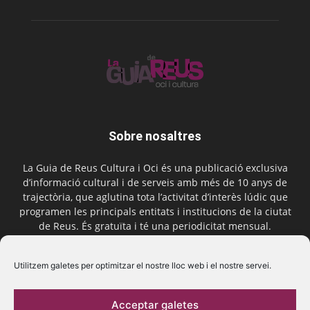
Sobre nosaltres
La Guia de Reus Cultura i Oci és una publicació exclusiva
d’informació cultural i de serveis amb més de 10 anys de
trajectòria, que aglutina tota l’activitat d’interès lúdic que
programen les principals entitats i institucions de la ciutat
de Reus. És gratuïta i té una periodicitat mensual.
Contactar-nos:
comercial@laguiadereus.com
Utilitzem galetes per optimitzar el nostre lloc web i el nostre servei.
Acceptar galetes
Segueix-nos