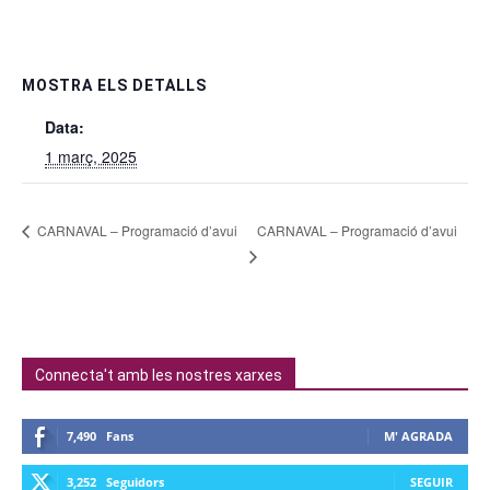
MOSTRA ELS DETALLS
Data:
1 març, 2025
CARNAVAL – Programació d’avui
CARNAVAL – Programació d’avui
Connecta't amb les nostres xarxes
7,490
Fans
M' AGRADA
3,252
Seguidors
SEGUIR