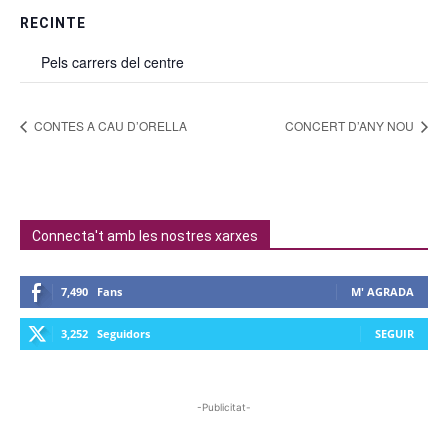
RECINTE
Pels carrers del centre
CONTES A CAU D’ORELLA
CONCERT D’ANY NOU
Connecta't amb les nostres xarxes
7,490
Fans
M' AGRADA
3,252
Seguidors
SEGUIR
-Publicitat-