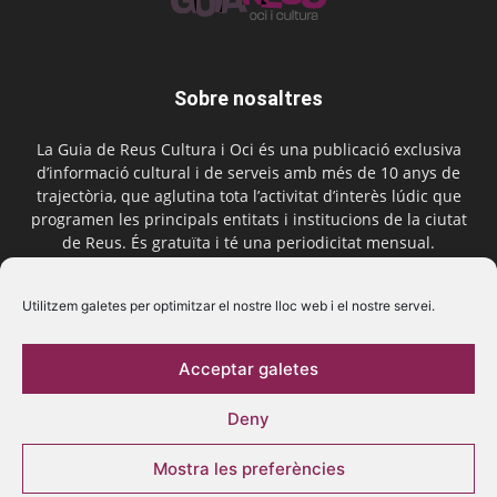
Sobre nosaltres
La Guia de Reus Cultura i Oci és una publicació exclusiva
d’informació cultural i de serveis amb més de 10 anys de
trajectòria, que aglutina tota l’activitat d’interès lúdic que
programen les principals entitats i institucions de la ciutat
de Reus. És gratuïta i té una periodicitat mensual.
Contactar-nos:
comercial@laguiadereus.com
Utilitzem galetes per optimitzar el nostre lloc web i el nostre servei.
Acceptar galetes
Segueix-nos
Deny
Mostra les preferències