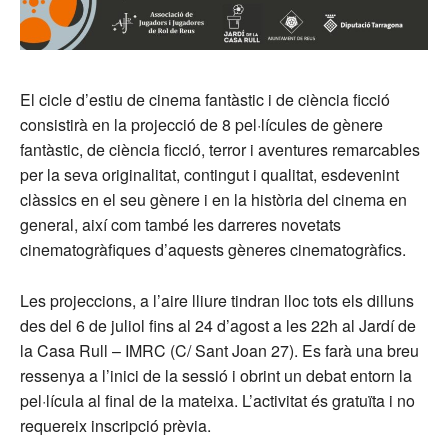
El cicle d’estiu de cinema fantàstic i de ciència ficció
consistirà en la projecció de 8 pel·lícules de gènere
fantàstic, de ciència ficció, terror i aventures remarcables
per la seva originalitat, contingut i qualitat, esdevenint
clàssics en el seu gènere i en la història del cinema en
general, així com també les darreres novetats
cinematogràfiques d’aquests gèneres cinematogràfics.
Les projeccions, a l’aire lliure tindran lloc tots els dilluns
des del 6 de juliol fins al 24 d’agost a les 22h al Jardí de
la Casa Rull – IMRC (C/ Sant Joan 27). Es farà una breu
ressenya a l’inici de la sessió i obrint un debat entorn la
pel·lícula al final de la mateixa. L’activitat és gratuïta i no
requereix inscripció prèvia.