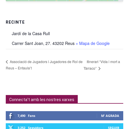
RECINTE
Jardí de la Casa Rull
Carrer Sant Joan, 27. 43202 Reus
+ Mapa de Google
Itinerari “Vida i mort a
Associació de Jugadors i Jugadores de Rol de
Reus – Entaula’t
Tàrraco”
Connecta't amb les nostres xarxes
7,490
Fans
M' AGRADA
3,252
Seguidors
SEGUIR