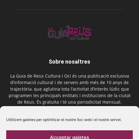
Sobre nosaltres
La Guia de Reus Cultura i Oci és una publicació exclusiva
d’informació cultural i de serveis amb més de 10 anys de
trajectòria, que aglutina tota l’activitat d’interès lúdic que
programen les principals entitats i institucions de la ciutat
de Reus. És gratuïta i té una periodicitat mensual.
Contactar-nos:
comercial@laguiadereus.com
Utilitzem galetes per optimitzar el nostre lloc web i el nostre servei.
Acceptar galetes
Segueix-nos