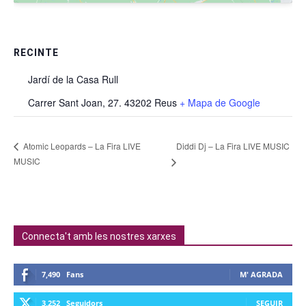
RECINTE
Jardí de la Casa Rull
Carrer Sant Joan, 27. 43202 Reus
+ Mapa de Google
Diddi Dj – La Fira LIVE MUSIC
Atomic Leopards – La Fira LIVE
MUSIC
Connecta't amb les nostres xarxes
7,490
Fans
M' AGRADA
3,252
Seguidors
SEGUIR