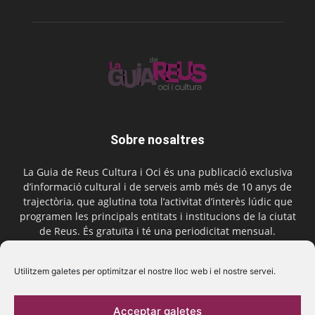
Sobre nosaltres
La Guia de Reus Cultura i Oci és una publicació exclusiva
d’informació cultural i de serveis amb més de 10 anys de
trajectòria, que aglutina tota l’activitat d’interès lúdic que
programen les principals entitats i institucions de la ciutat
de Reus. És gratuïta i té una periodicitat mensual.
Contactar-nos:
comercial@laguiadereus.com
Utilitzem galetes per optimitzar el nostre lloc web i el nostre servei.
Acceptar galetes
Segueix-nos