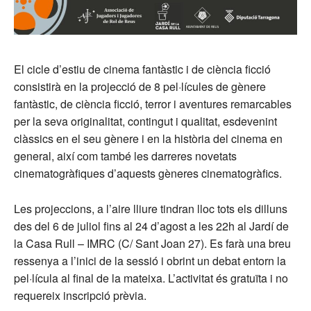
El cicle d’estiu de cinema fantàstic i de ciència ficció
consistirà en la projecció de 8 pel·lícules de gènere
fantàstic, de ciència ficció, terror i aventures remarcables
per la seva originalitat, contingut i qualitat, esdevenint
clàssics en el seu gènere i en la història del cinema en
general, així com també les darreres novetats
cinematogràfiques d’aquests gèneres cinematogràfics.
Les projeccions, a l’aire lliure tindran lloc tots els dilluns
des del 6 de juliol fins al 24 d’agost a les 22h al Jardí de
la Casa Rull – IMRC (C/ Sant Joan 27). Es farà una breu
ressenya a l’inici de la sessió i obrint un debat entorn la
pel·lícula al final de la mateixa. L’activitat és gratuïta i no
requereix inscripció prèvia.