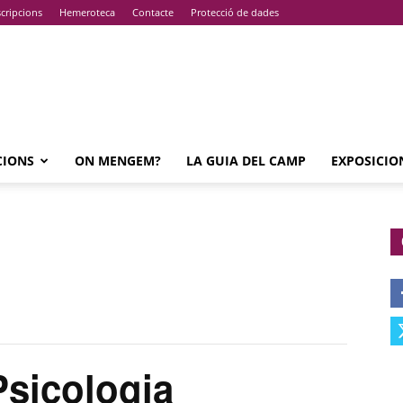
cripcions
Hemeroteca
Contacte
Protecció de dades
CIONS
ON MENGEM?
LA GUIA DEL CAMP
EXPOSICIO
sicologia