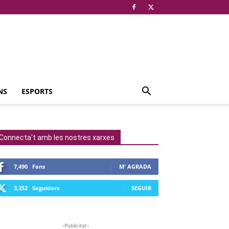
NS
ESPORTS
Connecta't amb les nostres xarxes
7,490
Fans
M' AGRADA
3,252
Seguidors
SEGUIR
-Publicitat-