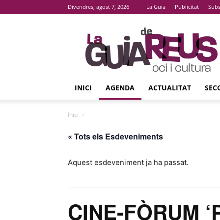
Divendres, agost 7, 2026
La Guia
Publicitat
Subs
La
Guia
De
Reus
INICI
AGENDA
ACTUALITAT
SEC
Inici
« Tots els Esdeveniments
Aquest esdeveniment ja ha passat.
CINE-FÒRUM ‘P