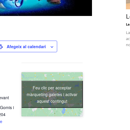
L
La
La
ac
no
Afegeix al calendari
Feu clic per acceptar
màrqueting galetes i activar
evant
aquest contingut
 Gomis i
204
de