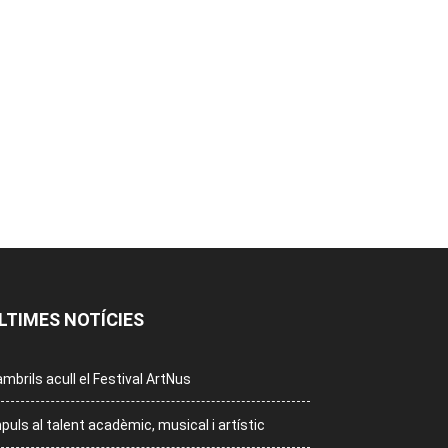
LTIMES NOTÍCIES
mbrils acull el Festival ArtNus
puls al talent acadèmic, musical i artístic