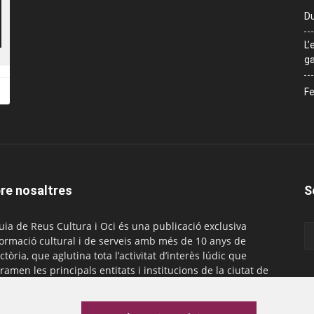
Du
L’
ga
Fe
re nosaltres
S
uia de Reus Cultura i Oci és una publicació exclusiva
formació cultural i de serveis amb més de 10 anys de
ctòria, que aglutina tota l’activitat d’interès lúdic que
ramen les principals entitats i institucions de la ciutat de
. És gratuïta i té una periodicitat mensual.