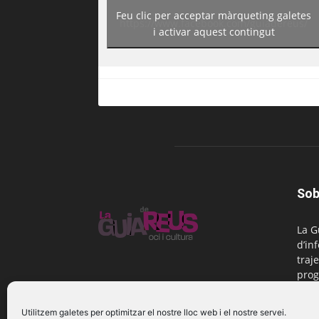
Feu clic per acceptar màrqueting galetes
https://www.facebook.com/guiadereus/
i activar aquest contingut
Sob
La G
d’in
traje
prog
Reus
Utilitzem galetes per optimitzar el nostre lloc web i el nostre servei.