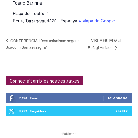
Teatre Bartrina
Plaça del Teatre, 1
Reus
,
Tarragona
43201
Espanya
+ Mapa de Google
VISITA GUIADA al
CONFERÈNCIA ‘L’excursionisme segons
Joaquim Santasusagna’
Refugi Antiaeri
Connecta't amb les nostres xarxes
7,490
Fans
M' AGRADA
3,252
Seguidors
SEGUIR
-Publicitat-