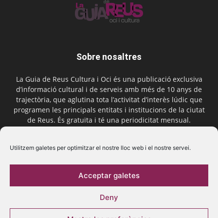
Sobre nosaltres
La Guia de Reus Cultura i Oci és una publicació exclusiva
d’informació cultural i de serveis amb més de 10 anys de
trajectòria, que aglutina tota l’activitat d’interès lúdic que
programen les principals entitats i institucions de la ciutat
de Reus. És gratuïta i té una periodicitat mensual.
Contactar-nos:
comercial@laguiadereus.com
Utilitzem galetes per optimitzar el nostre lloc web i el nostre servei.
Acceptar galetes
Segueix-nos
Deny