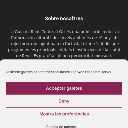
Sobre nosaltres
La Guia de Reus Cultura i Oci és una publicació exclusiva
d’informació cultural i de serveis amb més de 10 anys de
trajectòria, que aglutina tota l’activitat d’interès lúdic que
programen les principals entitats i institucions de la ciutat
de Reus. És gratuïta i té una periodicitat mensual.
Contactar-nos:
comercial@laguiadereus.com
Utilitzem galetes per optimitzar el nostre lloc web i el nostre servei.
Acceptar galetes
Segueix-nos
Deny
Mostra les preferències
Política de galetes
© 2016 La Guia de Reus | Creada per Be Marketing