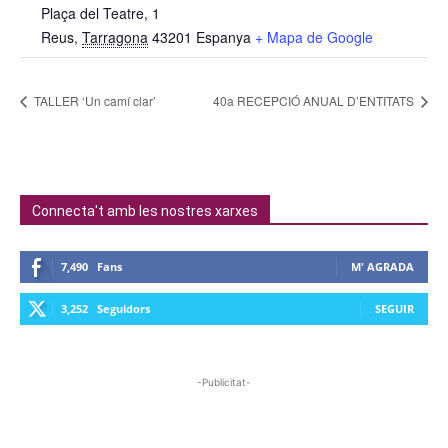
Plaça del Teatre, 1
Reus
,
Tarragona
43201
Espanya
+ Mapa de Google
TALLER ‘Un camí clar’
40a RECEPCIÓ ANUAL D’ENTITATS
Connecta't amb les nostres xarxes
7,490
Fans
M' AGRADA
3,252
Seguidors
SEGUIR
-Publicitat-