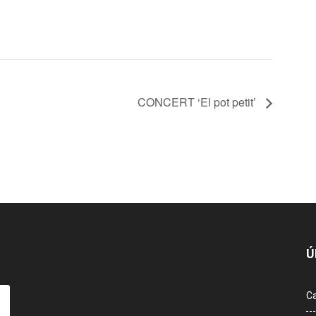
CONCERT ‘El pot petit’
Ú
Ca