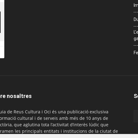
Im
Du
L’
ga
Fe
re nosaltres
S
uia de Reus Cultura i Oci és una publicació exclusiva
formació cultural i de serveis amb més de 10 anys de
ctòria, que aglutina tota l’activitat d’interès lúdic que
ramen les principals entitats i institucions de la ciutat de
. És gratuïta i té una periodicitat mensual.