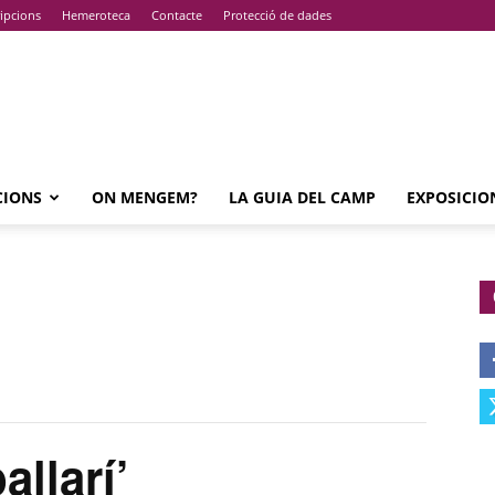
ipcions
Hemeroteca
Contacte
Protecció de dades
CIONS
ON MENGEM?
LA GUIA DEL CAMP
EXPOSICIO
llarí’