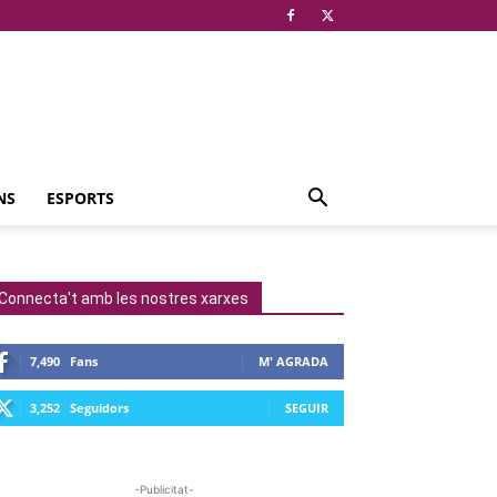
NS
ESPORTS
Connecta't amb les nostres xarxes
7,490
Fans
M' AGRADA
3,252
Seguidors
SEGUIR
-Publicitat-