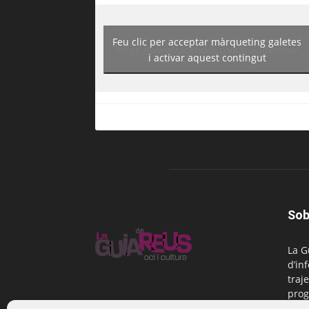
Feu clic per acceptar màrqueting galetes
https://www.facebook.com/guiadereus/
i activar aquest contingut
Sob
La G
d’in
traje
prog
Reus