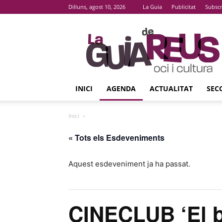
Dilluns, agost 10, 2026
La Guia
Publicitat
Subscr
La
Guia
De
Reus
INICI
AGENDA
ACTUALITAT
SEC
Inici
« Tots els Esdeveniments
Aquest esdeveniment ja ha passat.
CINECLUB ‘El ba