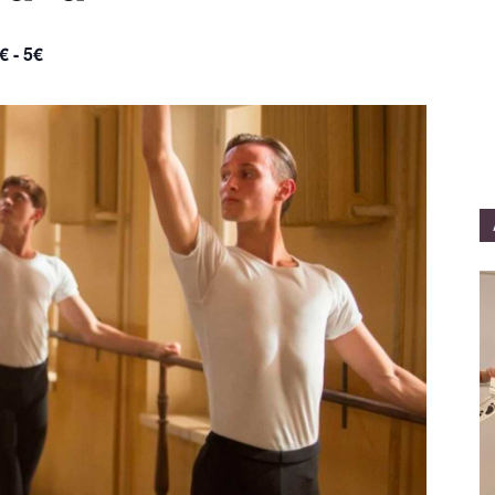
€ - 5€