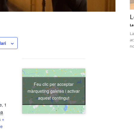
L
La
La
ac
ari
no
Feu clic per acceptar
màrqueting galetes i activar
aquest contingut
e, 1
na
a
+
le