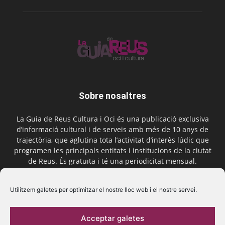
Sobre nosaltres
La Guia de Reus Cultura i Oci és una publicació exclusiva
d’informació cultural i de serveis amb més de 10 anys de
trajectòria, que aglutina tota l’activitat d’interès lúdic que
programen les principals entitats i institucions de la ciutat
de Reus. És gratuïta i té una periodicitat mensual.
Contactar-nos:
comercial@laguiadereus.com
Utilitzem galetes per optimitzar el nostre lloc web i el nostre servei.
Acceptar galetes
Segueix-nos