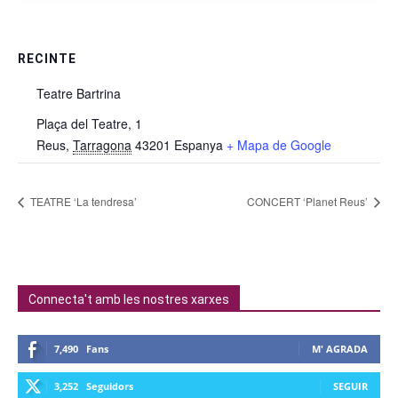
RECINTE
Teatre Bartrina
Plaça del Teatre, 1
Reus
,
Tarragona
43201
Espanya
+ Mapa de Google
TEATRE ‘La tendresa’
CONCERT ‘Planet Reus’
Connecta't amb les nostres xarxes
7,490
Fans
M' AGRADA
3,252
Seguidors
SEGUIR