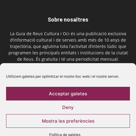
Sobre nosaltres
La Guia de Reus Cultura i Oci és una publicació exclusiva
d’informació cultural i de serveis amb més de 10 anys de
trajectòria, que aglutina tota l’activitat d’interès lúdic que
programen les principals entitats i institucions de la ciutat
de Reus. És gratuïta i té una periodicitat mensual.
Contactar-nos:
comercial@laguiadereus.com
Utilitzem galetes per optimitzar el nostre lloc web i el nostre servei.
Acceptar galetes
Segueix-nos
Deny
Mostra les preferències
Política de galetes
© 2016 La Guia de Reus | Creada per Be Marketing