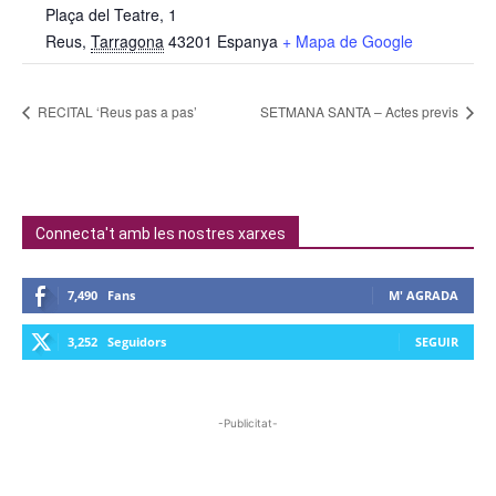
Plaça del Teatre, 1
Reus
,
Tarragona
43201
Espanya
+ Mapa de Google
RECITAL ‘Reus pas a pas’
SETMANA SANTA – Actes previs
Connecta't amb les nostres xarxes
7,490
Fans
M' AGRADA
3,252
Seguidors
SEGUIR
-Publicitat-