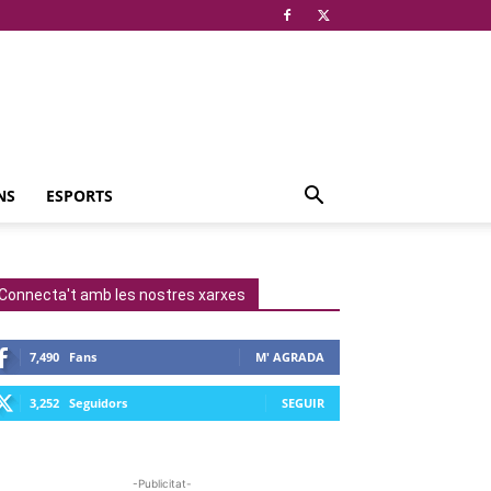
NS
ESPORTS
Connecta't amb les nostres xarxes
7,490
Fans
M' AGRADA
3,252
Seguidors
SEGUIR
-Publicitat-