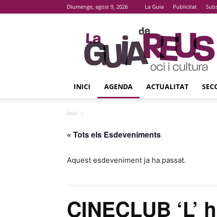
Diumenge, agost 9, 2026
La Guia
Publicitat
Subs
La
Guia
De
Reus
INICI
AGENDA
ACTUALITAT
SEC
Inici
« Tots els Esdeveniments
Aquest esdeveniment ja ha passat.
CINECLUB ‘L’ ho