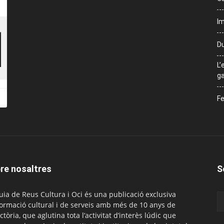
Im
Du
L’
ga
Fe
re nosaltres
S
uia de Reus Cultura i Oci és una publicació exclusiva
formació cultural i de serveis amb més de 10 anys de
ctòria, que aglutina tota l’activitat d’interès lúdic que