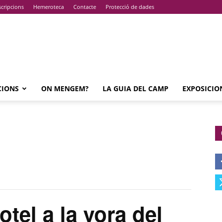
cripcions
Hemeroteca
Contacte
Protecció de dades
CIONS
ON MENGEM?
LA GUIA DEL CAMP
EXPOSICIO
tel a la vora del