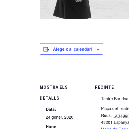
Afegeix al calendari
MOSTRA ELS
RECINTE
Teatre Bartrina
DETALLS
Plaça del Teatr
Data:
Reus
,
Tarrago
24 gener, 2020
43201
Espany
Hora: