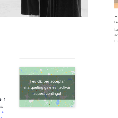
L
La
La
ac
no
Feu clic per acceptar
màrqueting galetes i activar
aquest contingut
e, 1
na
a
+