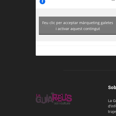
Feu clic per acceptar màrqueting galetes
https://www.facebook.com/guiadereus/
i activar aquest contingut
Sob
La G
d’in
traje