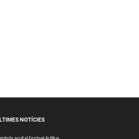
LTIMES NOTÍCIES
mbrils acull el Festival ArtNus