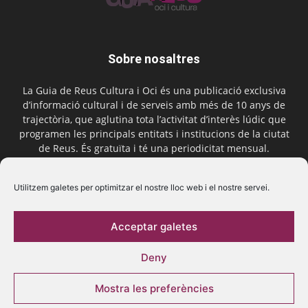
Sobre nosaltres
La Guia de Reus Cultura i Oci és una publicació exclusiva
d’informació cultural i de serveis amb més de 10 anys de
trajectòria, que aglutina tota l’activitat d’interès lúdic que
programen les principals entitats i institucions de la ciutat
de Reus. És gratuïta i té una periodicitat mensual.
Contactar-nos:
comercial@laguiadereus.com
Utilitzem galetes per optimitzar el nostre lloc web i el nostre servei.
Acceptar galetes
Segueix-nos
Deny
Mostra les preferències