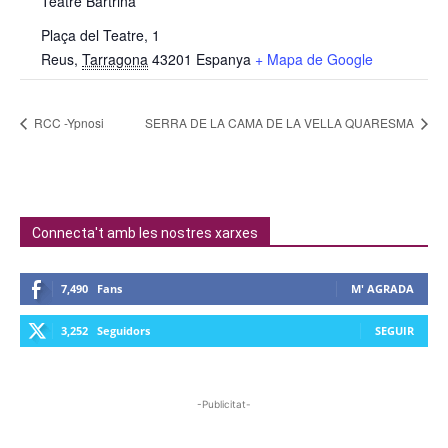
Teatre Bartrina
Plaça del Teatre, 1
Reus
,
Tarragona
43201
Espanya
+ Mapa de Google
RCC -Ypnosi
SERRA DE LA CAMA DE LA VELLA QUARESMA
Connecta't amb les nostres xarxes
7,490
Fans
M' AGRADA
3,252
Seguidors
SEGUIR
-Publicitat-