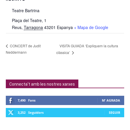
Teatre Bartrina
Plaça del Teatre, 1
Reus
,
Tarragona
43201
Espanya
+ Mapa de Google
VISITA GUIADA ‘Expliquem la cultura
CONCERT de Judit
Neddermann
clàssica’
Connecta't amb les nostres xarxes
7,490
Fans
M' AGRADA
3,252
Seguidors
SEGUIR