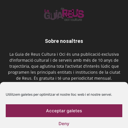
Sobre nosaltres
La Guia de Reus Cultura i Oci és una publicació exclusiva
d’informació cultural i de serveis amb més de 10 anys de
trajectòria, que aglutina tota l’activitat d’interès lúdic que
programen les principals entitats i institucions de la ciutat
de Reus. És gratuïta i té una periodicitat mensual.
Contactar-nos:
comercial@laguiadereus.com
Utilitzem galetes per optimitzar el nostre lloc web i el nostre servei.
Acceptar galetes
Segueix-nos
Deny