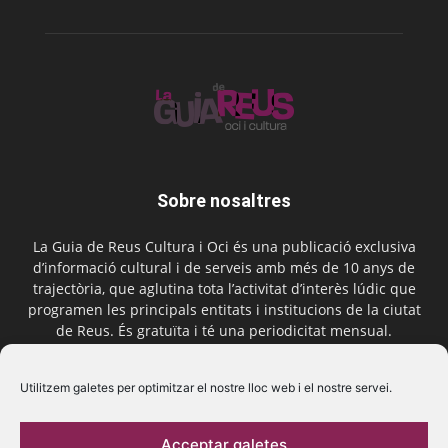
Sobre nosaltres
La Guia de Reus Cultura i Oci és una publicació exclusiva
d’informació cultural i de serveis amb més de 10 anys de
trajectòria, que aglutina tota l’activitat d’interès lúdic que
programen les principals entitats i institucions de la ciutat
de Reus. És gratuïta i té una periodicitat mensual.
Contactar-nos:
comercial@laguiadereus.com
Utilitzem galetes per optimitzar el nostre lloc web i el nostre servei.
Acceptar galetes
Segueix-nos