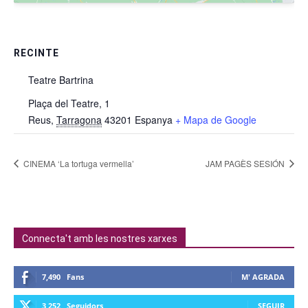
RECINTE
Teatre Bartrina
Plaça del Teatre, 1
Reus
,
Tarragona
43201
Espanya
+ Mapa de Google
CINEMA ‘La tortuga vermella’
JAM PAGÈS SESIÓN
Connecta't amb les nostres xarxes
7,490
Fans
M' AGRADA
3,252
Seguidors
SEGUIR