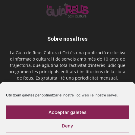
Sobre nosaltres
La Guia de Reus Cultura i Oci és una publicació exclusiva
d’informació cultural i de serveis amb més de 10 anys de
trajectòria, que aglutina tota l’activitat d’interès lúdic que
programen les principals entitats i institucions de la ciutat
de Reus. És gratuïta i té una periodicitat mensual.
Contactar-nos:
comercial@laguiadereus.com
Utilitzem galetes per optimitzar el nostre lloc web i el nostre servei.
Acceptar galetes
Segueix-nos
Deny