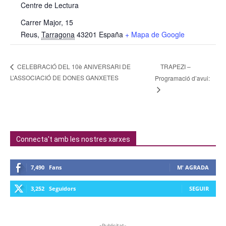
Centre de Lectura
Carrer Major, 15
Reus
,
Tarragona
43201
España
+ Mapa de Google
TRAPEZI –
CELEBRACIÓ DEL 10è ANIVERSARI DE
L’ASSOCIACIÓ DE DONES GANXETES
Programació d’avui:
Connecta't amb les nostres xarxes
7,490
Fans
M' AGRADA
3,252
Seguidors
SEGUIR
-Publicitat-