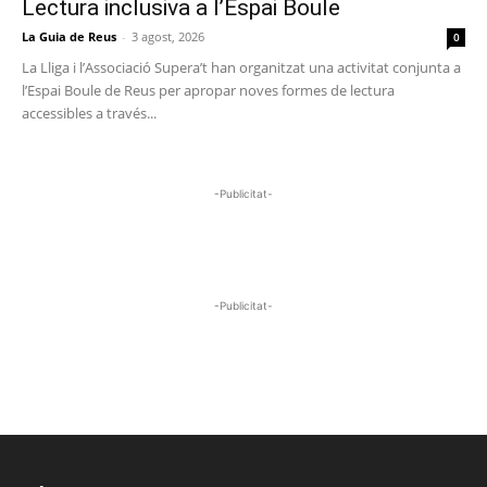
Lectura inclusiva a l’Espai Boule
La Guia de Reus
-
3 agost, 2026
0
La Lliga i l’Associació Supera’t han organitzat una activitat conjunta a
l’Espai Boule de Reus per apropar noves formes de lectura
accessibles a través...
-Publicitat-
-Publicitat-