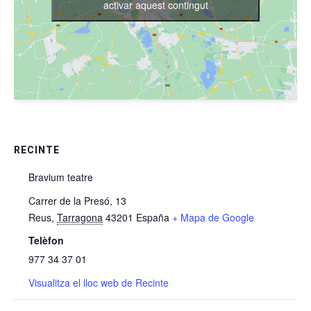
activar aquest contingut
RECINTE
Bravium teatre
Carrer de la Presó, 13
Reus
,
Tarragona
43201
España
+ Mapa de Google
Telèfon
977 34 37 01
Visualitza el lloc web de Recinte