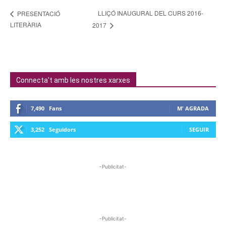
LLIÇÓ INAUGURAL DEL CURS 2016-
PRESENTACIÓ
LITERÀRIA
2017
Connecta't amb les nostres xarxes
7,490
Fans
M' AGRADA
3,252
Seguidors
SEGUIR
-Publicitat-
-Publicitat-