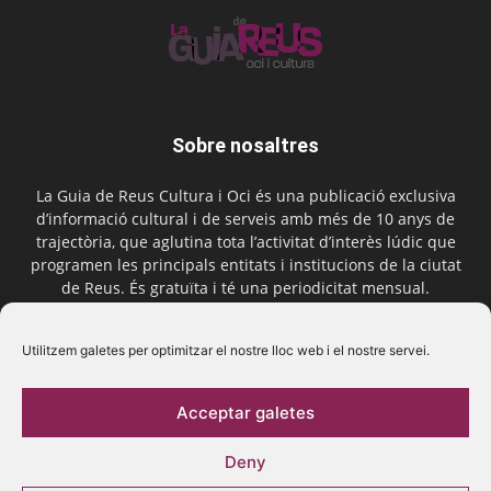
Sobre nosaltres
La Guia de Reus Cultura i Oci és una publicació exclusiva
d’informació cultural i de serveis amb més de 10 anys de
trajectòria, que aglutina tota l’activitat d’interès lúdic que
programen les principals entitats i institucions de la ciutat
de Reus. És gratuïta i té una periodicitat mensual.
Contactar-nos:
comercial@laguiadereus.com
Utilitzem galetes per optimitzar el nostre lloc web i el nostre servei.
Acceptar galetes
Segueix-nos
Deny