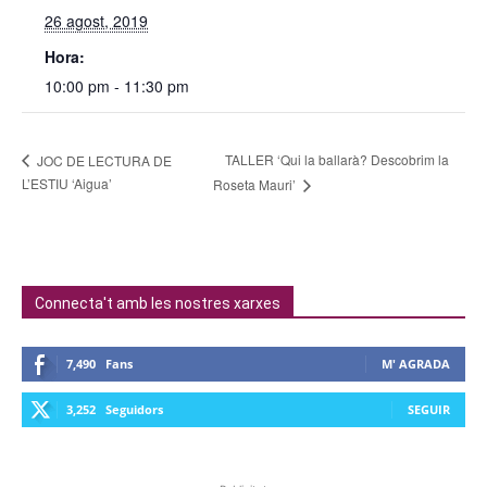
26 agost, 2019
Hora:
10:00 pm - 11:30 pm
TALLER ‘Qui la ballarà? Descobrim la
JOC DE LECTURA DE
L’ESTIU ‘Aigua’
Roseta Mauri’
Connecta't amb les nostres xarxes
7,490
Fans
M' AGRADA
3,252
Seguidors
SEGUIR