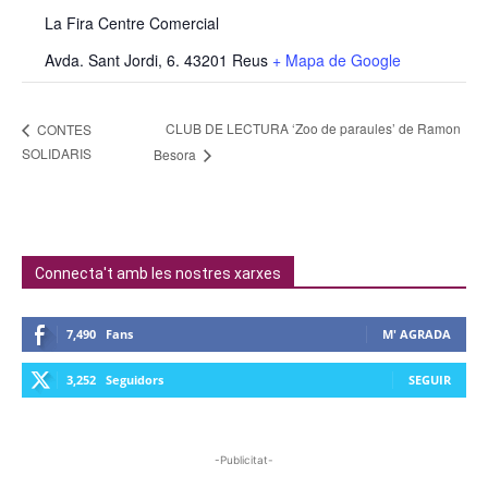
La Fira Centre Comercial
Avda. Sant Jordi, 6. 43201 Reus
+ Mapa de Google
CLUB DE LECTURA ‘Zoo de paraules’ de Ramon
CONTES
SOLIDARIS
Besora
Connecta't amb les nostres xarxes
7,490
Fans
M' AGRADA
3,252
Seguidors
SEGUIR
-Publicitat-