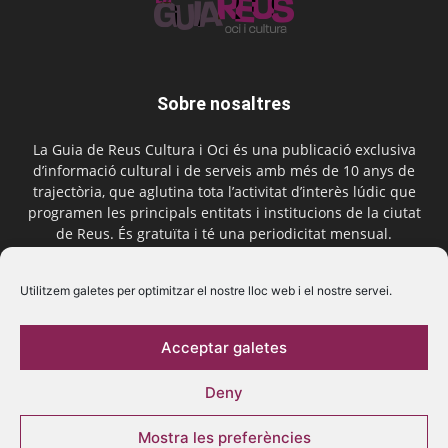
Sobre nosaltres
La Guia de Reus Cultura i Oci és una publicació exclusiva
d’informació cultural i de serveis amb més de 10 anys de
trajectòria, que aglutina tota l’activitat d’interès lúdic que
programen les principals entitats i institucions de la ciutat
de Reus. És gratuïta i té una periodicitat mensual.
Contactar-nos:
comercial@laguiadereus.com
Utilitzem galetes per optimitzar el nostre lloc web i el nostre servei.
Acceptar galetes
Segueix-nos
Deny
Mostra les preferències