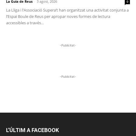
La Guia de Reus
-
3 agost, 2026
0
La Lliga i l’Associació Supera’t han organitzat una activitat conjunta a
l’Espai Boule de Reus per apropar noves formes de lectura
accessibles a través...
-Publicitat-
-Publicitat-
L’ÚLTIM A FACEBOOK