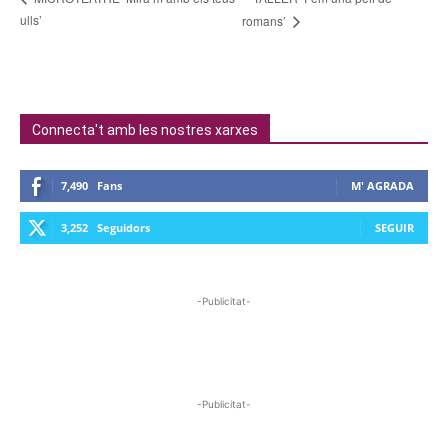
ulls’
romans’
Connecta't amb les nostres xarxes
7,490
Fans
M' AGRADA
3,252
Seguidors
SEGUIR
-Publicitat-
-Publicitat-