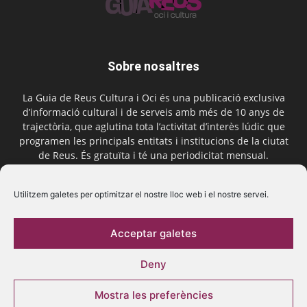
Sobre nosaltres
La Guia de Reus Cultura i Oci és una publicació exclusiva
d’informació cultural i de serveis amb més de 10 anys de
trajectòria, que aglutina tota l’activitat d’interès lúdic que
programen les principals entitats i institucions de la ciutat
de Reus. És gratuïta i té una periodicitat mensual.
Contactar-nos:
comercial@laguiadereus.com
Utilitzem galetes per optimitzar el nostre lloc web i el nostre servei.
Acceptar galetes
Segueix-nos
Deny
Mostra les preferències