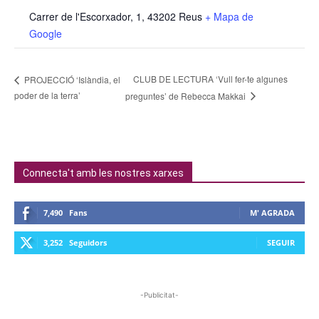
Carrer de l'Escorxador, 1, 43202 Reus
+ Mapa de
Google
CLUB DE LECTURA ‘Vull fer-te algunes
PROJECCIÓ ‘Islàndia, el
poder de la terra’
preguntes’ de Rebecca Makkai
Connecta't amb les nostres xarxes
7,490
Fans
M' AGRADA
3,252
Seguidors
SEGUIR
-Publicitat-