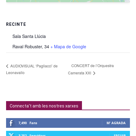
RECINTE
Sala Santa Llúcia
Raval Robuster, 34
+ Mapa de Google
CONCERT de l’Orquestra
AUDIOVISUAL ‘Pagliacci’ de
Leonavallo
Camerata XXI
Connecta't amb les nostres xarxes
7,490
Fans
M' AGRADA
3,252
Seguidors
SEGUIR