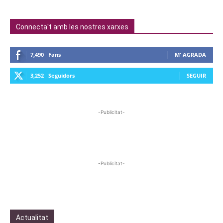
Connecta't amb les nostres xarxes
7,490
Fans
M' AGRADA
3,252
Seguidors
SEGUIR
-Publicitat-
-Publicitat-
Actualitat