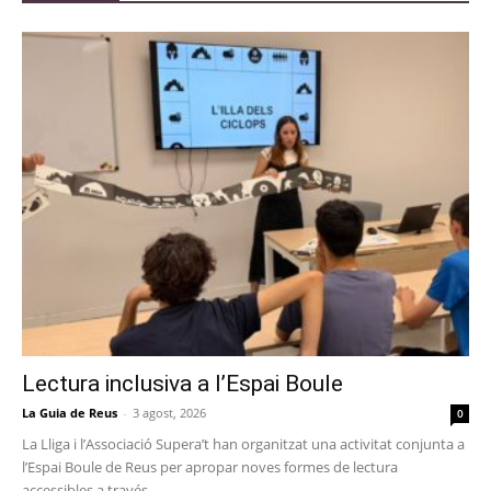
Lectura inclusiva a l’Espai Boule
La Guia de Reus
-
3 agost, 2026
0
La Lliga i l’Associació Supera’t han organitzat una activitat conjunta a
l’Espai Boule de Reus per apropar noves formes de lectura
accessibles a través...