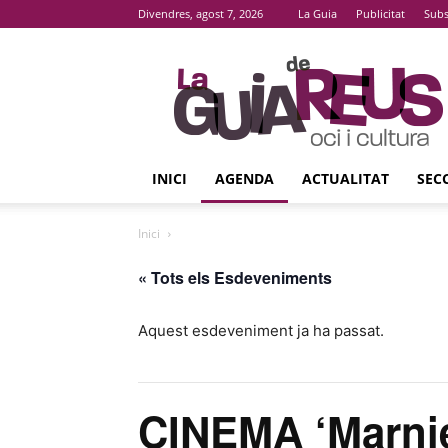
Divendres, agost 7, 2026
La Guia
Publicitat
Subs
La
Guia
De
Reus
INICI
AGENDA
ACTUALITAT
SEC
Inici
« Tots els Esdeveniments
Aquest esdeveniment ja ha passat.
CINEMA ‘Marnie