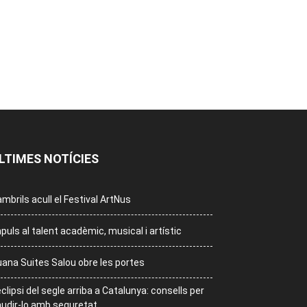
LTIMES NOTÍCIES
mbrils acull el Festival ArtNus
puls al talent acadèmic, musical i artístic
ana Suites Salou obre les portes
eclipsi del segle arriba a Catalunya: consells per
udir-lo amb seguretat