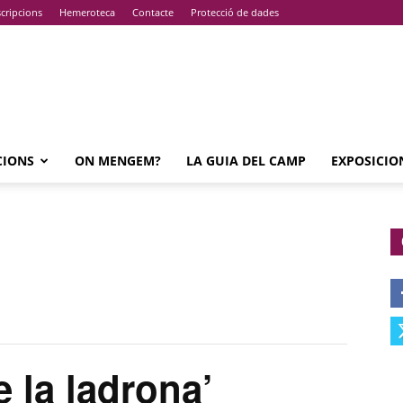
cripcions
Hemeroteca
Contacte
Protecció de dades
CIONS
ON MENGEM?
LA GUIA DEL CAMP
EXPOSICIO
 la ladrona’