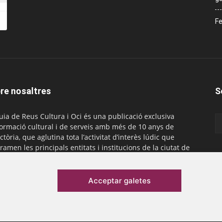
Fe
re nosaltres
S
uia de Reus Cultura i Oci és una publicació exclusiva
formació cultural i de serveis amb més de 10 anys de
ctòria, que aglutina tota l’activitat d’interès lúdic que
ramen les principals entitats i institucions de la ciutat de
. És gratuïta i té una periodicitat mensual.
actar-nos:
comercial@laguiadereus.com
Acceptar galetes