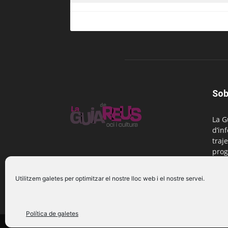
Sob
La G
d’in
traje
prog
Reus
Utilitzem galetes per optimitzar el nostre lloc web i el nostre servei.
Cont
Política de galetes
© 2016 La Guia de Reus | Creada per Be Marketing