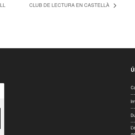
LL
CLUB DE LECTURA EN CASTELLÀ
Ú
Ca
Im
Du
L’
ga