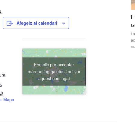
4.
L
Afegeix al calendari
La
La
ac
no
Feu clic per acceptar
màrqueting galetes i activar
ura
aquest contingut
15
na
+ Mapa