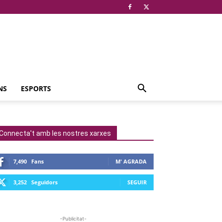
NS
ESPORTS
Connecta't amb les nostres xarxes
7,490
Fans
M' AGRADA
3,252
Seguidors
SEGUIR
-Publicitat-