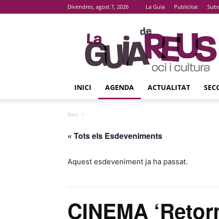
Divendres, agost 7, 2026
La Guia
Publicitat
Subs
La
Guia
De
Reus
INICI
AGENDA
ACTUALITAT
SEC
Inici
« Tots els Esdeveniments
Aquest esdeveniment ja ha passat.
CINEMA ‘Retorn