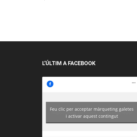
L’ÚLTIM A FACEBOOK
Feu clic per acceptar màrqueting galetes
https://www.facebook.com/guiadereus/
i activar aquest contingut