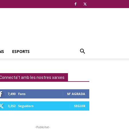
NS
ESPORTS
Connecta't amb les nostres xarxes
7,490
Fans
M' AGRADA
3,252
Seguidors
SEGUIR
-Publicitat-