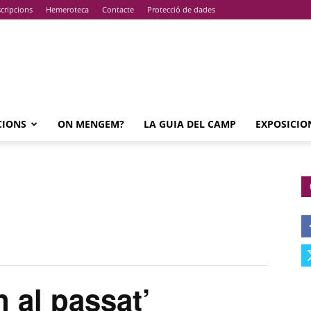
cripcions
Hemeroteca
Contacte
Protecció de dades
CIONS
ON MENGEM?
LA GUIA DEL CAMP
EXPOSICIO
 al passat’