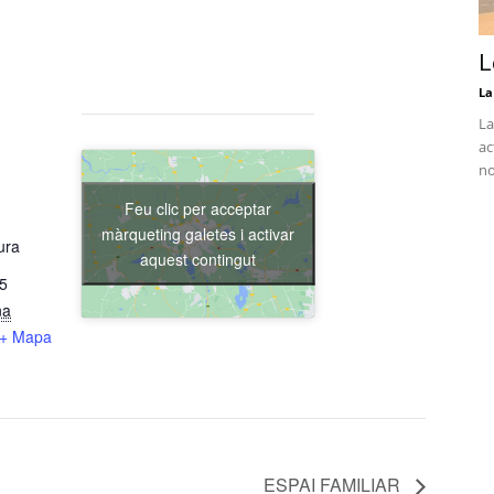
L
La
La
ac
no
Feu clic per acceptar
màrqueting galetes i activar
ura
aquest contingut
15
na
+ Mapa
ESPAI FAMILIAR