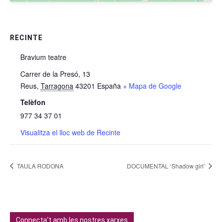
RECINTE
Bravium teatre
Carrer de la Presó, 13
Reus
,
Tarragona
43201
España
+ Mapa de Google
Telèfon
977 34 37 01
Visualitza el lloc web de Recinte
TAULA RODONA
DOCUMENTAL ‘Shadow girl’
Connecta't amb les nostres xarxes