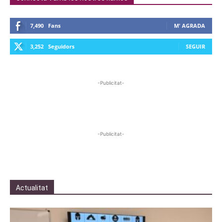
7,490
Fans
M' AGRADA
3,252
Seguidors
SEGUIR
-Publicitat-
-Publicitat-
Actualitat