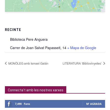
RECINTE
Biblioteca Pere Anguera
Carrer de Joan Salvat Papasseit, 14
+ Mapa de Google
MONÒLEG amb Ismael Galán
LITERATURA ‘Bibliovinyetes’
Connecta't amb les nostres xarxes
7,490
Fans
M' AGRADA