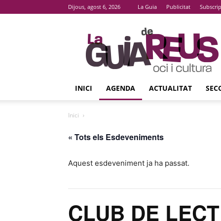
Dijous, agost 6, 2026
La Guia
Publicitat
Subscri
La
Guia
De
Reus
INICI
AGENDA
ACTUALITAT
SEC
Inici
« Tots els Esdeveniments
Aquest esdeveniment ja ha passat.
CLUB DE LECT