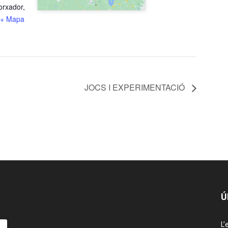
orxador,
+ Mapa
JOCS I EXPERIMENTACIÓ
Ú
L’