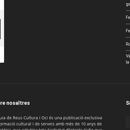
ga
Fe
Fe
Ru
Vi
la
re nosaltres
S
uia de Reus Cultura i Oci és una publicació exclusiva
formació cultural i de serveis amb més de 10 anys de
ctòria, que aglutina tota l’activitat d’interès lúdic que