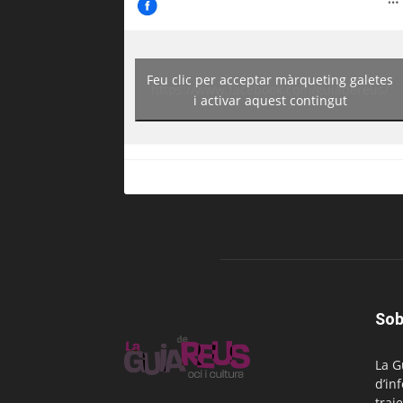
Feu clic per acceptar màrqueting galetes
https://www.facebook.com/guiadereus/
i activar aquest contingut
Sob
La G
d’in
traje