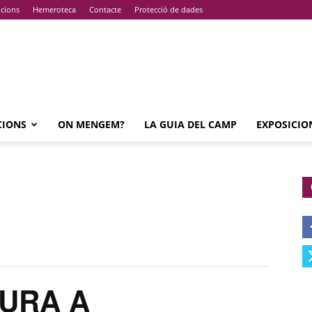
pcions
Hemeroteca
Contacte
Protecció de dades
CIONS
ON MENGEM?
LA GUIA DEL CAMP
EXPOSICIO
URA A