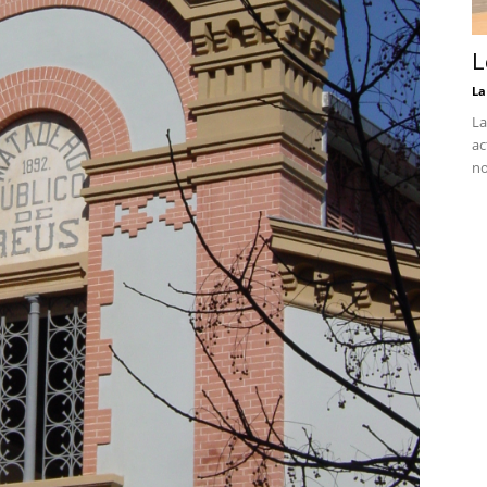
L
La
La
ac
no