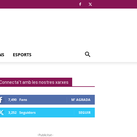
NS
ESPORTS
Connecta't amb les nostres xarxes
7,490
Fans
M' AGRADA
3,252
Seguidors
SEGUIR
-Publicitat-