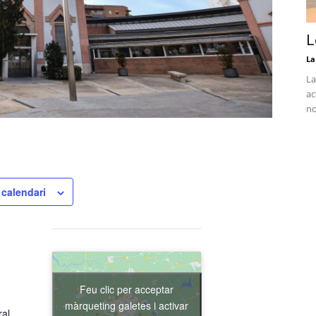
L
La
La
ac
no
 calendari
Feu clic per acceptar
màrqueting galetes i activar
ral