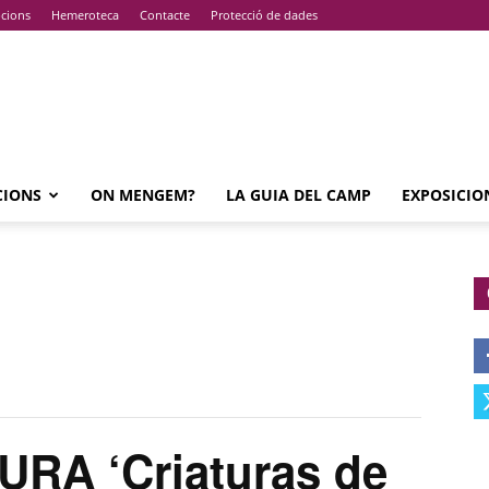
pcions
Hemeroteca
Contacte
Protecció de dades
CIONS
ON MENGEM?
LA GUIA DEL CAMP
EXPOSICIO
RA ‘Criaturas de