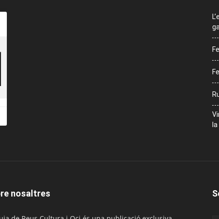
L’
ga
Fe
Fe
Ru
Vi
la
re nosaltres
S
uia de Reus Cultura i Oci és una publicació exclusiva