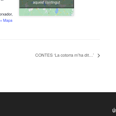
aquest contingut
orxador,
+ Mapa
CONTES ‘La cotorra m’ha dit…’
Ú