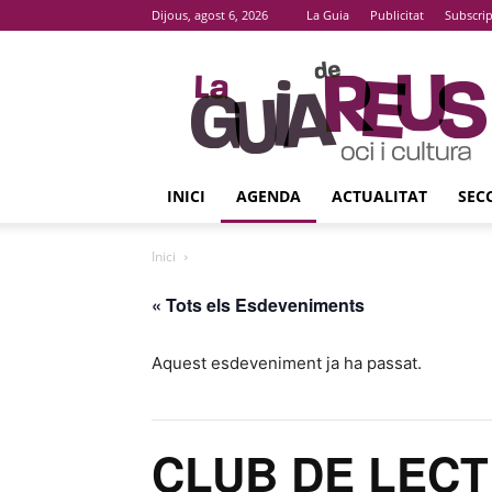
Dijous, agost 6, 2026
La Guia
Publicitat
Subscri
La
Guia
De
Reus
INICI
AGENDA
ACTUALITAT
SEC
Inici
« Tots els Esdeveniments
Aquest esdeveniment ja ha passat.
CLUB DE LECTU