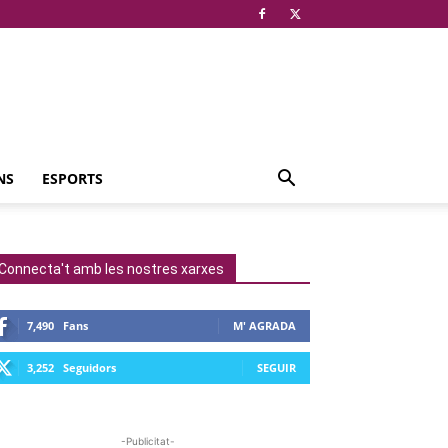
NS
ESPORTS
Connecta't amb les nostres xarxes
7,490
Fans
M' AGRADA
3,252
Seguidors
SEGUIR
-Publicitat-