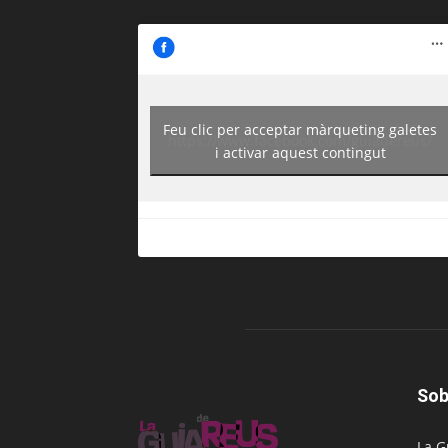
Feu clic per acceptar màrqueting galetes
https://www.facebook.com/guiadereus/
i activar aquest contingut
Sob
La G