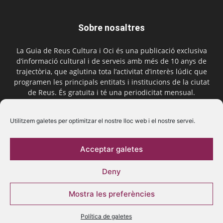
Sobre nosaltres
La Guia de Reus Cultura i Oci és una publicació exclusiva
d’informació cultural i de serveis amb més de 10 anys de
trajectòria, que aglutina tota l’activitat d’interès lúdic que
programen les principals entitats i institucions de la ciutat
de Reus. És gratuïta i té una periodicitat mensual.
Contactar-nos:
comercial@laguiadereus.com
Utilitzem galetes per optimitzar el nostre lloc web i el nostre servei.
Acceptar galetes
Segueix-nos
Deny
Mostra les preferències
Política de galetes
© 2016 La Guia de Reus | Creada per Be Marketing