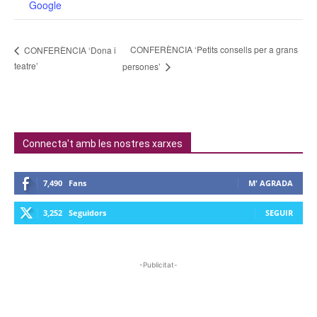
Google
CONFERÈNCIA ‘Petits consells per a grans
CONFERÈNCIA ‘Dona i
teatre’
persones’
Connecta't amb les nostres xarxes
7,490
Fans
M' AGRADA
3,252
Seguidors
SEGUIR
-Publicitat-