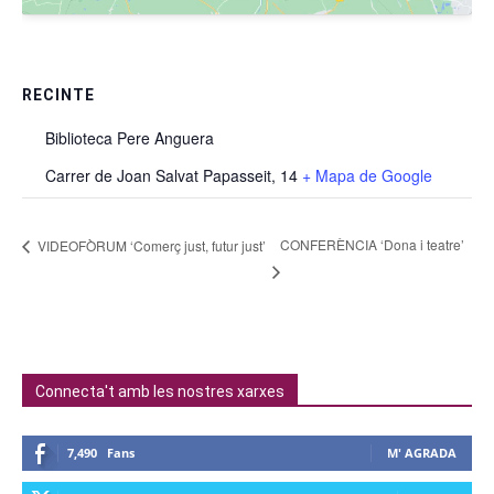
RECINTE
Biblioteca Pere Anguera
Carrer de Joan Salvat Papasseit, 14
+ Mapa de Google
CONFERÈNCIA ‘Dona i teatre’
VIDEOFÒRUM ‘Comerç just, futur just’
Connecta't amb les nostres xarxes
7,490
Fans
M' AGRADA